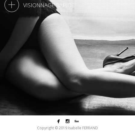
VISIONNAGE RAPIDE



Copyright © 2019 Isabelle FERRAND